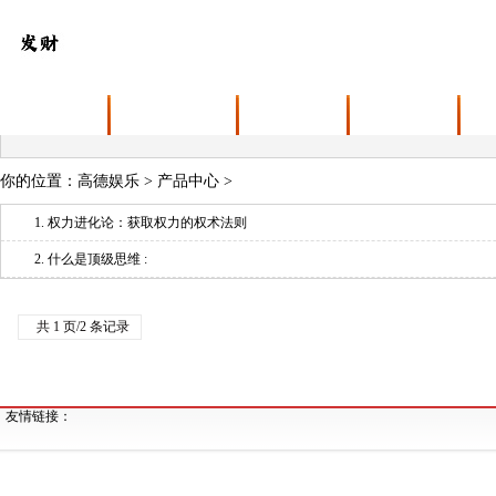
首页
高德娱乐介绍
产品中心
新闻资讯
你的位置：
高德娱乐
>
产品中心
>
1.
权力进化论：获取权力的权术法则
2.
什么是顶级思维 :​​
共 1 页/2 条记录
友情链接：