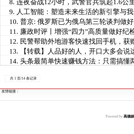
8.
连夜奋战12小时，武警官兵筑起1.6公
9.
人工智能：塑造未来生活的新引擎与我
10.
普京: 俄罗斯已为俄乌第三轮谈判做
11.
廉政时评丨增强“四力”高质量做好纪
12.
民警帮助外地游客快速找回手机，获
13.
【转载】人品好的人，开口大多会说
14.
头条最简单快速赚钱方法：只需搞懂两
共 1 页/14 条记录
友情链接：
Powered by
高德