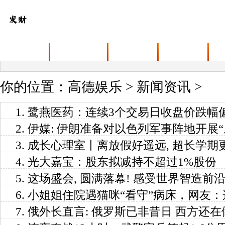
首页
高德娱乐介绍
产品中心
新闻资讯
你的位置：
高德娱乐
>
新闻资讯
>
1.
鹭燕医药：连续3个交易日收盘价跌幅偏
2.
伊媒: 伊朗准备对以色列军事阵地开展“
3.
成长心理室丨离放假好遥远, 超长学期
4.
光大嘉宝：股东拟减持不超过1%股份
5.
这场盛会, 圆满落幕! 感受世界智造前
6.
小姐姐住院遇猫咪“看守”病床，网友
7.
俄外长直言: 俄罗斯已非昔日 西方还在